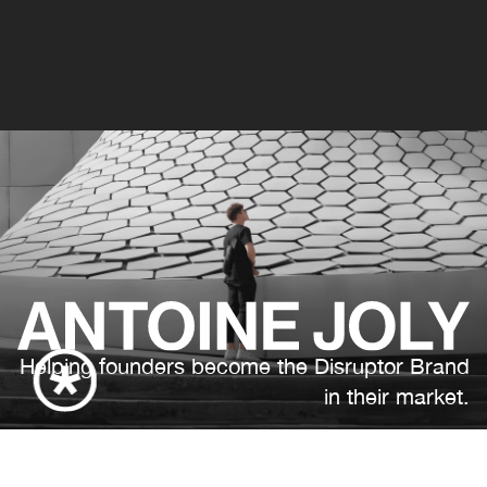
H
e
l
p
i
n
g
f
o
u
n
d
e
r
s
b
e
c
o
m
e
t
h
e
D
i
s
r
u
p
t
o
r
B
r
a
n
d
i
n
t
h
e
i
r
m
a
r
k
e
t
.